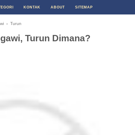
TEGORI
KONTAK
ABOUT
SITEMAP
wi
›
Turun
Ngawi, Turun Dimana?