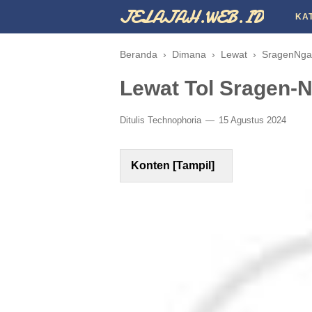
JELAJAH.WEB.ID
KA
Beranda
›
Dimana
›
Lewat
›
SragenNga
Lewat Tol Sragen-
Ditulis
Technophoria
15 Agustus 2024
Konten [
Tampil
]