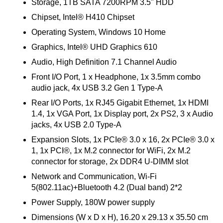
Storage, 1TB SATA 7200RPM 3.5" HDD
Chipset, Intel® H410 Chipset
Operating System, Windows 10 Home
Graphics, Intel® UHD Graphics 610
Audio, High Definition 7.1 Channel Audio
Front I/O Port, 1 x Headphone, 1x 3.5mm combo
audio jack, 4x USB 3.2 Gen 1 Type-A
Rear I/O Ports, 1x RJ45 Gigabit Ethernet, 1x HDMI
1.4, 1x VGA Port, 1x Display port, 2x PS2, 3 x Audio
jacks, 4x USB 2.0 Type-A
Expansion Slots, 1x PCIe® 3.0 x 16, 2x PCIe® 3.0 x
1, 1x PCI®, 1x M.2 connector for WiFi, 2x M.2
connector for storage, 2x DDR4 U-DIMM slot
Network and Communication, Wi-Fi
5(802.11ac)+Bluetooth 4.2 (Dual band) 2*2
Power Supply, 180W power supply
Dimensions (W x D x H), 16.20 x 29.13 x 35.50 cm