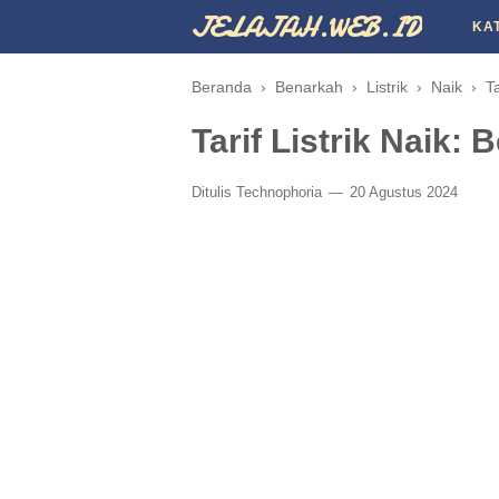
JELAJAH.WEB.ID
KA
Beranda
›
Benarkah
›
Listrik
›
Naik
›
Ta
Tarif Listrik Naik:
Ditulis
Technophoria
20 Agustus 2024