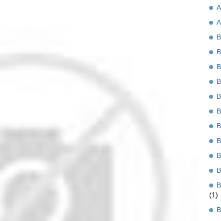
A
A
B
B
B
B
B
B
B
B
B
B
B
(1)
B