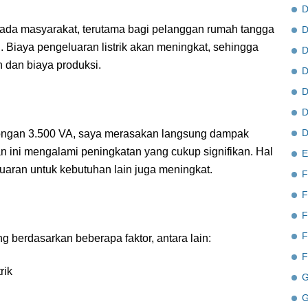
D
k pada masyarakat, terutama bagi pelanggan rumah tangga
D
. Biaya pengeluaran listrik akan meningkat, sehingga
D
 dan biaya produksi.
D
D
D
D
ongan 3.500 VA, saya merasakan langsung dampak
bulan ini mengalami peningkatan yang cukup signifikan. Hal
E
uaran untuk kebutuhan lain juga meningkat.
F
F
F
F
ung berdasarkan beberapa faktor, antara lain:
F
rik
G