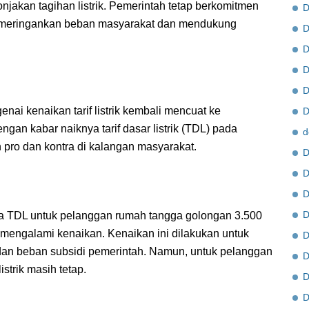
onjakan tagihan listrik. Pemerintah tetap berkomitmen
D
uk meringankan beban masyarakat dan mendukung
D
D
D
enai kenaikan tarif listrik kembali mencuat ke
D
an kabar naiknya tarif dasar listrik (TDL) pada
d
n pro dan kontra di kalangan masyarakat.
D
D
D
D
a TDL untuk pelanggan rumah tangga golongan 3.500
 mengalami kenaikan. Kenaikan ini dilakukan untuk
D
an beban subsidi pemerintah. Namun, untuk pelanggan
D
istrik masih tetap.
D
D