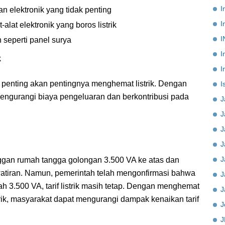
I
 elektronik yang tidak penting
I
lat elektronik yang boros listrik
I
seperti panel surya
I
k
I
at penting akan pentingnya menghemat listrik. Dengan
I
mengurangi biaya pengeluaran dan berkontribusi pada
J
J
J
J
J
langgan rumah tangga golongan 3.500 VA ke atas dan
tiran. Namun, pemerintah telah mengonfirmasi bahwa
J
 3.500 VA, tarif listrik masih tetap. Dengan menghemat
J
trik, masyarakat dapat mengurangi dampak kenaikan tarif
J
J