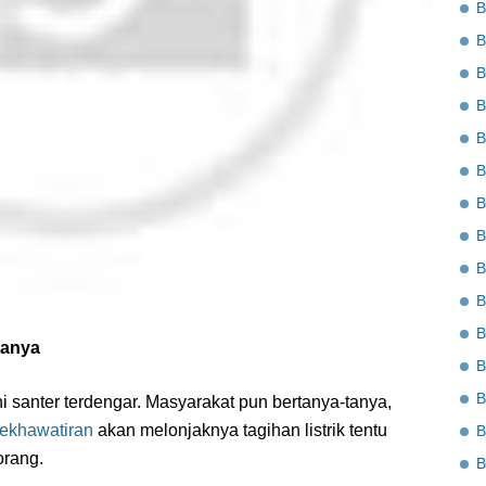
B
B
B
B
B
B
B
B
B
B
B
tanya
B
B
 ini santer terdengar. Masyarakat pun bertanya-tanya,
ekhawatiran
akan melonjaknya tagihan listrik tentu
B
orang.
B