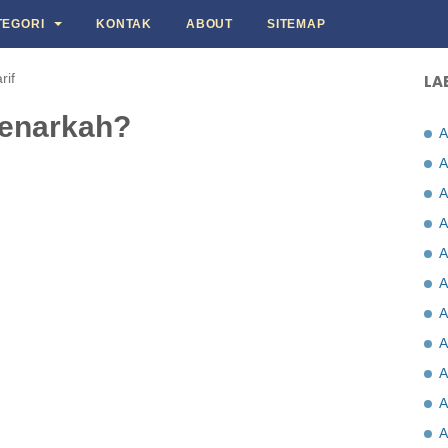
TEGORI
KONTAK
ABOUT
SITEMAP
rif
LA
 Benarkah?
A
A
A
A
A
A
A
A
A
A
A