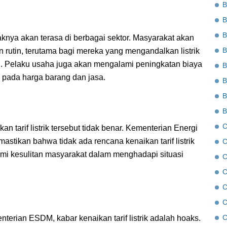
B
B
B
mpaknya akan terasa di berbagai sektor. Masyarakat akan
B
rutin, terutama bagi mereka yang mengandalkan listrik
i. Pelaku usaha juga akan mengalami peningkatan biaya
B
 pada harga barang dan jasa.
B
B
B
C
kan tarif listrik tersebut tidak benar. Kementerian Energi
tikan bahwa tidak ada rencana kenaikan tarif listrik
C
i kesulitan masyarakat dalam menghadapi situasi
C
C
C
C
C
terian ESDM, kabar kenaikan tarif listrik adalah hoaks.