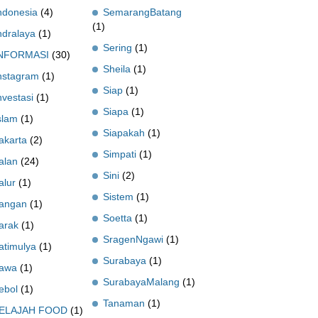
ndonesia
(4)
SemarangBatang
(1)
ndralaya
(1)
Sering
(1)
NFORMASI
(30)
Sheila
(1)
nstagram
(1)
Siap
(1)
nvestasi
(1)
Siapa
(1)
slam
(1)
Siapakah
(1)
akarta
(2)
Simpati
(1)
alan
(24)
Sini
(2)
alur
(1)
Sistem
(1)
angan
(1)
Soetta
(1)
arak
(1)
SragenNgawi
(1)
atimulya
(1)
Surabaya
(1)
awa
(1)
SurabayaMalang
(1)
ebol
(1)
Tanaman
(1)
ELAJAH FOOD
(1)