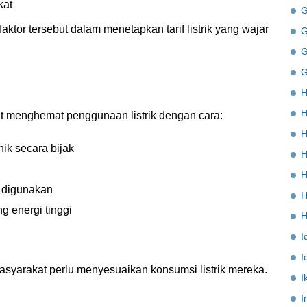
kat
G
tor tersebut dalam menetapkan tarif listrik yang wajar
G
G
G
H
H
apat menghemat penggunaan listrik dengan cara:
H
ik secara bijak
H
H
k digunakan
H
g energi tinggi
H
I
I
masyarakat perlu menyesuaikan konsumsi listrik mereka.
I
I