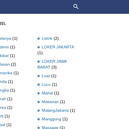
BEL
danya
(1)
Listrik
(2)
dmin
(1)
LOKER JAKARTA
(1)
kibat
(1)
LOKER JAWA
lasan
(2)
BARAT
(3)
merika
(1)
Luar
(1)
nda
(1)
Lucu
(1)
ngka
(1)
Mahal
(1)
rah
(1)
Makanan
(1)
rea
(1)
MalangJakarta
(1)
rti
(1)
Manggung
(1)
sal
(1)
Massage
(1)